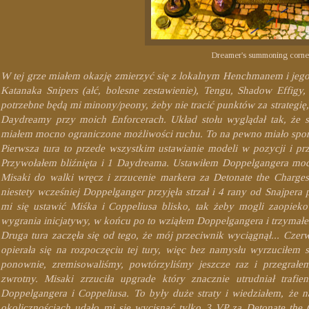
Dreamer's summoning corne
W tej grze miałem okazję zmierzyć się z lokalnym Henchmanem i jego
Katanaka Snipers (ałć, bolesne zestawienie), Tengu, Shadow Effigy,
potrzebne będą mi minony/peony, żeby nie tracić punktów za strategię
Daydreamy przy moich Enforcerach. Układ stołu wyglądał tak, że s
miałem mocno ograniczone możliwości ruchu. To na pewno miało spo
Pierwsza tura to przede wszystkim ustawianie modeli w pozycji i pr
Przywołałem bliźnięta i 1 Daydreama. Ustawiłem Doppelgangera mocn
Misaki do walki wręcz i zrzucenie markera za Detonate the Charges
niestety wcześniej Doppelganger przyjęła strzał i 4 rany od Snajper
mi się ustawić Miśka i Coppeliusa blisko, tak żeby mogli zaopiek
wygrania inicjatywy, w końcu po to wziąłem Doppelgangera i trzyma
Druga tura zaczęła się od tego, że mój przeciwnik wyciągnął... Czer
opierała się na rozpoczęciu tej tury, więc bez namysłu wyrzuciłem 
ponownie, zremisowaliśmy, powtórzyliśmy jeszcze raz i przegrałe
zwrotny. Misaki zrzuciła upgrade który znacznie utrudniał trafie
Doppelgangera i Coppeliusa. To były duże straty i wiedziałem, że 
okolicznościach udało mi się wycisnąć tylko 3 VP za Detonate the 