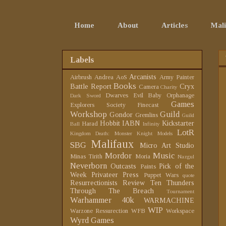
Home
About
Articles
Mali
Labels
Arcanists
Airbrush
Andrea
AoS
Army Painter
Books
Battle Report
Cryx
Camera
Charity
Dwarves
Evil Baby Orphanage
Dark Sword
Games
Explorers Society
Finecast
Workshop
Guild
Gondor
Gremlins
Guild
Hobbit
IABN
Kickstarter
Harad
Ball
Infinity
LotR
Kingdom Death: Monster
Knight Models
Malifaux
SBG
Micro Art Studio
Mordor
Music
Minas Tirith
Moria
Nazgul
Neverborn
Outcasts
Pick of the
Paints
Week
Privateer Press
Puppet Wars
quote
Resurrectionists
Review
Ten Thunders
Through The Breach
Tournament
Warhammer 40k
WARMACHINE
WIP
Warzone Ressurection
WFB
Workspace
Wyrd Games