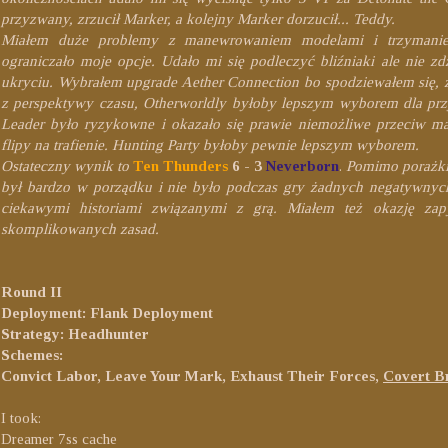
przyzwany, zrzucił Marker, a kolejny Marker dorzucił... Teddy.
Miałem duże problemy z manewrowaniem modelami i trzymanie
ograniczało moje opcje. Udało mi się podleczyć bliźniaki ale nie zd
ukryciu. Wybrałem upgrade Aether Connection bo spodziewałem się, 
z perspektywy czasu, Otherworldly byłoby lepszym wyborem dla prz
Leader było ryzykowne i okazało się prawie niemożliwe przeciw ma
flipy na trafienie. Hunting Party byłoby pewnie lepszym wyborem.
Ostateczny wynik to
Ten Thunders
6 - 3
Neverborn
.
Pomimo porażki,
był bardzo w porządku i nie było podczas gry żadnych negatywnych
ciekawymi historiami związanymi z grą. Miałem też okazję zap
skomplikowanych zasad.
Round II
Deployment: Flank Deployment
Strategy: Headhunter
Schemes:
Convict Labor, Leave Your Mark, Exhaust Their Forces,
Covert B
I took:
Dreamer 7ss cache