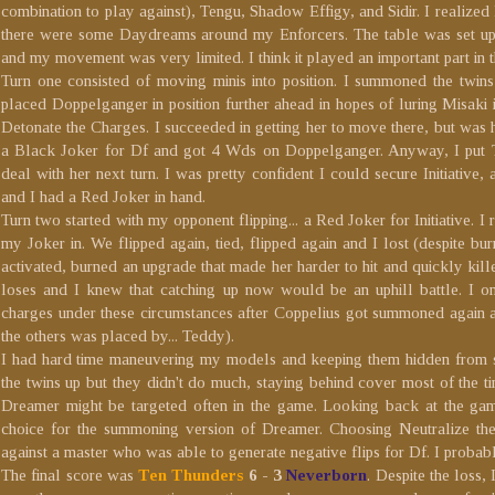
combination to play against), Tengu, Shadow Effigy, and Sidir. I realize
there were some Daydreams around my Enforcers. The table was set up s
and my movement was very limited. I think it played an important part in 
Turn one consisted of moving minis into position. I summoned the tw
placed Doppelganger in position further ahead in hopes of luring Misaki
Detonate the Charges. I succeeded in getting her to move there, but was h
a Black Joker for Df and got 4 Wds on Doppelganger. Anyway, I put 
deal with her next turn. I was pretty confident I could secure Initiative, 
and I had a Red Joker in hand.
Turn two started with my opponent flipping... a Red Joker for Initiative. I 
my Joker in. We flipped again, tied, flipped again and I lost (despite bu
activated, burned an upgrade that made her harder to hit and quickly k
loses and I knew that catching up now would be an uphill battle. I
charges under these circumstances after Coppelius got summoned again
the others was placed by... Teddy).
I had hard time maneuvering my models and keeping them hidden from sn
the twins up but they didn't do much, staying behind cover most of the t
Dreamer might be targeted often in the game. Looking back at the g
choice for the summoning version of Dreamer. Choosing Neutralize th
against a master who was able to generate negative flips for Df. I probab
The final score was
Ten Thunders
6 - 3
Neverborn
. Despite the loss